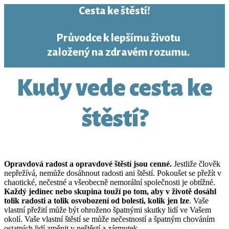
Cesta ke štěstí!
Průvodce k lepšímu životu
založený na zdravém rozumu.
Kudy vede cesta ke
štěstí?
Opravdová radost a opravdové štěstí jsou cenné.
Jestliže člověk
nepřežívá, nemůže dosáhnout radosti ani štěstí. Pokoušet se přežít v
chaotické, nečestné a všeobecně nemorální společnosti je obtížné.
Každý jedinec nebo skupina touží po tom, aby v životě dosáhl
tolik radosti a tolik osvobození od bolesti, kolik jen lze
. Vaše
vlastní přežití může být ohroženo špatnými skutky lidí ve Vašem
okolí. Vaše vlastní štěstí se může nečestností a špatným chováním
ostatních lidí změnit v neštěstí a zármutek.