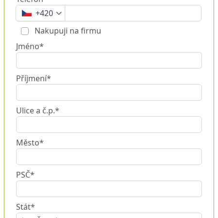
+420
Nakupuji na firmu
Jméno*
Příjmení*
Ulice a č.p.*
Město*
PSČ*
Stát*