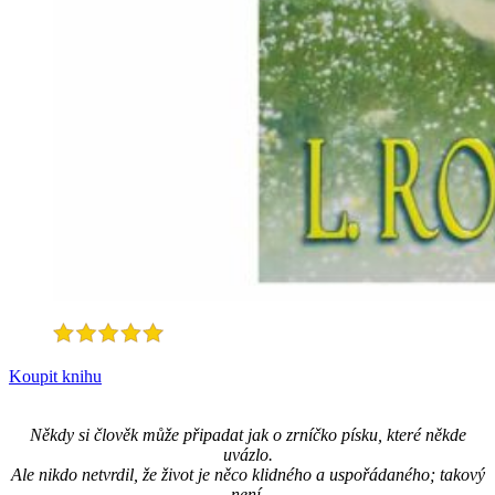
Koupit knihu
Někdy si člověk může připadat jak o zrníčko písku, které někde
uvázlo.
Ale nikdo netvrdil, že život je něco klidného a uspořádaného; takový
není.