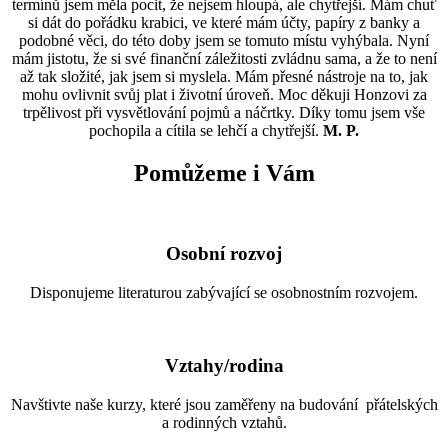
termínů jsem měla pocit, že nejsem hloupá, ale chytřejší. Mám chuť
si dát do pořádku krabici, ve které mám účty, papíry z banky a
podobné věci, do této doby jsem se tomuto místu vyhýbala. Nyní
mám jistotu, že si své finanční záležitosti zvládnu sama, a že to není
až tak složité, jak jsem si myslela. Mám přesné nástroje na to, jak
mohu ovlivnit svůj plat i životní úroveň. Moc děkuji Honzovi za
trpělivost při vysvětlování pojmů a náčrtky. Díky tomu jsem vše
pochopila a cítila se lehčí a chytřejší.
M. P.
Pomůžeme i Vám
Osobní rozvoj
Disponujeme literaturou zabývající se osobnostním rozvojem.
Vztahy/rodina
Navštivte naše kurzy, které jsou zaměřeny na budování přátelských
a rodinných vztahů.