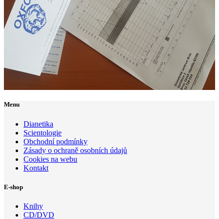
Menu
Dianetika
Scientologie
Obchodní podmínky
Zásady o ochraně osobních údajů
Cookies na webu
Kontakt
E-shop
Knihy
CD/DVD