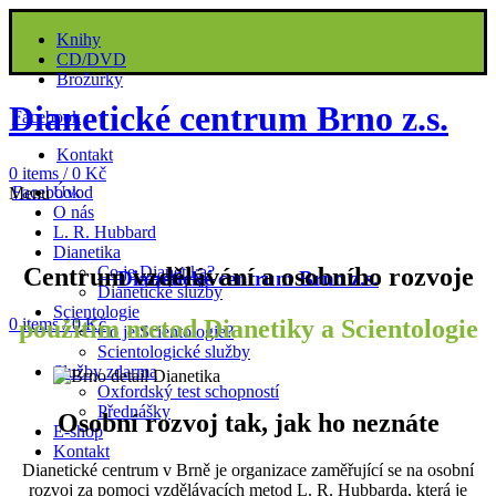
Knihy
CD/DVD
Brožurky
Dianetické centrum Brno z.s.
Facebook
Kontakt
0
items
/
0
Kč
Facebook
Úvod
Menu
O nás
L. R. Hubbard
Dianetika
Centrum vzdělávání a osobního rozvoje
Co je Dianetika?
Dianetické centrum Brno z.s.
Dianetické služby
Scientologie
použitím metod Dianetiky a Scientologie
0
items
/
0
Kč
Co je Scientologie?
Scientologické služby
Služby zdarma
Oxfordský test schopností
Přednášky
Osobní rozvoj tak, jak ho neznáte
E-shop
Kontakt
Dianetické centrum v Brně je organizace zaměřující se na osobní
rozvoj za pomoci vzdělávacích metod L. R. Hubbarda, která je