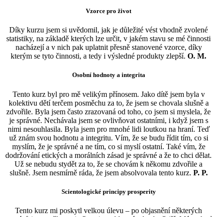
Vzorce pro život
Díky kurzu jsem si uvědomil, jak je důležité vést vhodně zvolené
statistiky, na základě kterých lze určit, v jakém stavu se mé činnosti
nacházejí a v nich pak uplatnit přesně stanovené vzorce, díky
kterým se tyto činnosti, a tedy i výsledné produkty zlepší.
O. M.
Osobní hodnoty a integrita
Tento kurz byl pro mě velikým přínosem. Jako dítě jsem byla v
kolektivu dětí terčem posměchu za to, že jsem se chovala slušně a
zdvořile. Byla jsem často zrazovaná od toho, co jsem si myslela, že
je správné. Nechávala jsem se ovlivňovat ostatními, i když jsem s
nimi nesouhlasila. Byla jsem pro mnohé lidi loutkou na hraní. Teď
už znám svou hodnotu a integritu. Vím, že se budu řídit tím, co si
myslím, že je správné a ne tím, co si myslí ostatní. Také vím, že
dodržování etických a morálních zásad je správné a že to chci dělat.
Už se nebudu stydět za to, že se chovám k někomu zdvořile a
slušně. Jsem nesmírně ráda, že jsem absolvovala tento kurz.
P. P.
Scientologické principy prosperity
Tento kurz mi poskytl velkou úlevu – po objasnění některých