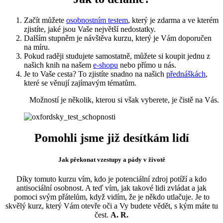
Začít můžete
osobnostním testem
, který je zdarma a ve kterém
zjistíte, jaké jsou Vaše největší nedostatky.
Dalším stupněm je návštěva kurzu, který je Vám doporučen
na míru.
Pokud raději studujete samostatně, můžete si koupit jednu z
našich knih na našem
e-shopu
nebo přímo u nás.
Je to Vaše cesta? To zjistíte snadno na našich
přednáškách
,
které se věnují zajímavým tématům.
Možností je několik, kterou si však vyberete, je čistě na Vás.
Pomohli jsme již desítkám lidí
Jak překonat vzestupy a pády v životě
Díky tomuto kurzu vím, kdo je potenciální zdroj potíží a kdo
antisociální osobnost. A teď vím, jak takové lidi zvládat a jak
pomoci svým přátelům, když vidím, že je někdo utlačuje. Je to
skvělý kurz, který Vám otevře oči a Vy budete vědět, s kým máte tu
čest.
A. R.