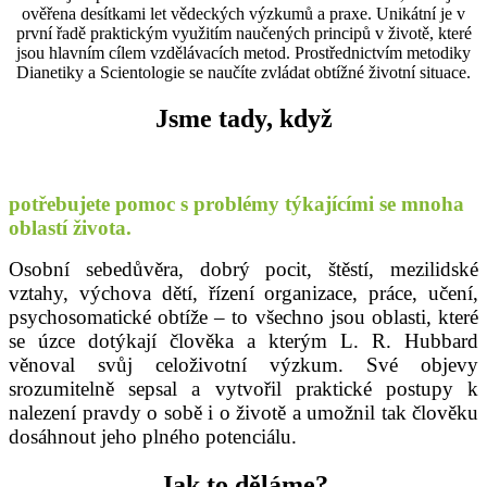
ověřena desítkami let vědeckých výzkumů a praxe. Unikátní je v
první řadě praktickým využitím naučených principů v životě, které
jsou hlavním cílem vzdělávacích metod. Prostřednictvím metodiky
Dianetiky a Scientologie se naučíte zvládat obtížné životní situace.
Jsme tady, když
potřebujete pomoc s problémy týkajícími se mnoha
oblastí života.
Osobní sebedůvěra, dobrý pocit, štěstí, mezilidské
vztahy, výchova dětí, řízení organizace, práce, učení,
psychosomatické obtíže – to všechno jsou oblasti, které
se úzce dotýkají člověka a kterým L. R. Hubbard
věnoval svůj celoživotní výzkum. Své objevy
srozumitelně sepsal a vytvořil praktické postupy k
nalezení pravdy o sobě i o životě a umožnil tak člověku
dosáhnout jeho plného potenciálu.
Jak to děláme?