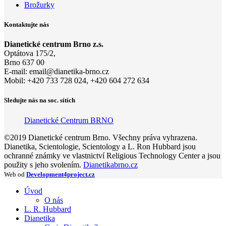
Brožurky
Kontaktujte nás
Dianetické centrum Brno z.s.
Optátova 175/2,
Brno 637 00
E-mail:
email@di
anetika-
brno.cz
Mobil: +420 733 728 024, +420 604 272 634
Sledujte nás na soc. sítích
Dianetické Centrum BRNO
©2019 Dianetické centrum Brno. Všechny práva vyhrazena.
Dianetika, Scientologie, Scientology a L. Ron Hubbard jsou
ochranné známky ve vlastnictví Religious Technology Center a jsou
použity s jeho svolením.
Dianetikabrno.cz
Web od
Development4project.cz
Úvod
O nás
L. R. Hubbard
Dianetika