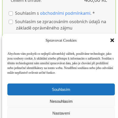
Celkem k úhradě:
Souhlasím s
obchodními podmínkami
. *
Souhlasím se zpracováním osobních údajů na
základě oprávněného zájmu
Vaše údaje zpracováváme na základě
Spravovat Cookies
oprávněného zájmu. Podrobnosti o tom, jak vaše
údaje
zpracováváme najdete zde.
Abychom vám poskytli co nejlepší uživatelský zážitek, používáme technologie, jako
jsou soubory cookie, k ukládání a/nebo přístupu k informacím o zařízeních. Souhlas s
těmito technologiemi nám umožní zpracovávat data, jako je chování při prohlížení
Objednávám s povinností platby
nebo jedinečné identifikátory na tomto webu. Neudělení souhlasu nebo jeho odvolání
může nepříznivě ovlivnit určité funkce.
Vytvořeno v prodejním systému
FAPI
.
Souhlasím
©2019 Dianetické centrum Brno. Všechny práva vyhrazena.
Dianetika, Scientologie, Scientology a L. Ron Hubbard jsou
Nesouhlasím
ochranné známky ve vlastnictví Religious Technology Center a jsou
použity s jeho svolením.
Dianetikabrno.cz
Web od
Development4project.cz
Nastavení
Scroll To Top