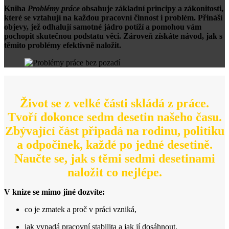
Kniha
Problémy práce
obsahuje základní principy a zákonitosti,
které se vztahují na každou pracovní činnost i problém. Přináší
objevy, jež odhalují samotné jádro potíží a pomohou vám
pochopit skutečnou podstatu věci. Zároveň získáte návod, jak s
těmito problémy efektivně naložit.
Život se z velké části skládá z práce.
Tvoří dokonce sedm desetin našeho času.
Zbývající část připadá na rodinu, politiku
a odpočinek, každé po jedné desetině.
Naučte se, jak s těmi sedmi desetinami
naložit co nejlépe.
V knize se mimo jiné dozvíte:
co je zmatek a proč v práci vzniká,
jak vypadá pracovní stabilita a jak jí dosáhnout,