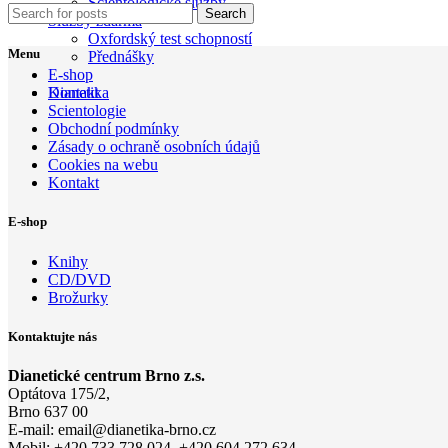
Scientologické služby
Search
Služby zdarma
Oxfordský test schopností
Menu
Přednášky
E-shop
Kontakt
Dianetika
Scientologie
Obchodní podmínky
Zásady o ochraně osobních údajů
Cookies na webu
Kontakt
E-shop
Knihy
CD/DVD
Brožurky
Kontaktujte nás
Dianetické centrum Brno z.s.
Optátova 175/2,
Brno 637 00
E-mail:
email@di
anetika-
brno.cz
Mobil: +420 733 728 024, +420 604 272 634