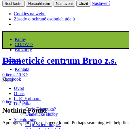
Nastavení
Souhlasím
Nesouhlasím
Nastavení
Uložit
Cookies na webu
Zásady o ochraně osobních údajů
Knihy
CD/DVD
Brožurky
Dianetické centrum Brno z.s.
Facebook
Kontakt
0
items
/
0
Kč
Facebook
Menu
Úvod
O nás
L. R. Hubbard
0
items
/
0
Kč
Dianetika
Nothing Found
Co je Dianetika?
Dianetické služby
Scientologie
Apologies, but no results were found. Perhaps searching will help find
Co je Scientologie?