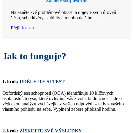
Začněte svůj test zde
Nalezněte své problémové oblasti a objevte svou úroveň
štěstí, sebedůvěry, stability a mnoho dalšího…
Přejít k testu
Jak to funguje?
1. krok:
UDĚLEJTE SI TEST
Oxfordský test schopností (OCA) identifikuje 10 klíčových
osobnostních rysů, které ovlivňují váš život a budoucnost. Jde o
vědeckou analýzu vycházející z vašich odpovědí – tedy z vašeho
vlastního pohledu na sebe. Vyplnění zabere přibližně hodinu.
2. krok:
ZÍSKEJTE SVÉ VÝSLEDKY