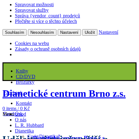
Spravovat možnosti
Spravovat služby
Správa {vendor_count} prodejců
Přečtěte si více o těchto účelech
Nastavení
Souhlasím
Nesouhlasím
Nastavení
Uložit
Cookies na webu
Zásady o ochraně osobních údajů
Knihy
CD/DVD
Brožurky
Dianetické centrum Brno z.s.
Facebook
Kontakt
0
items
/
0
Kč
Facebook
Úvod
Menu
O nás
L. R. Hubbard
Dianetika
Co je Dianetika?
Dianetické centrum Brno z.s.