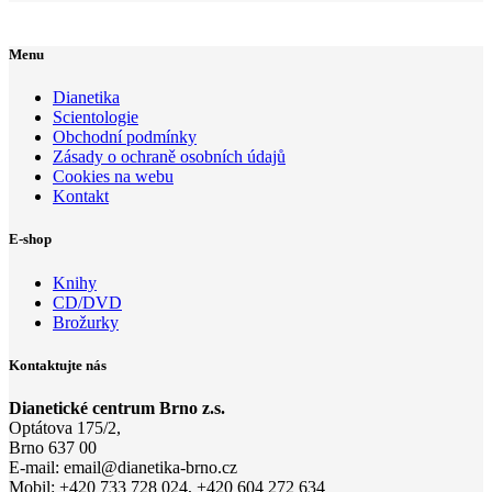
Menu
Dianetika
Scientologie
Obchodní podmínky
Zásady o ochraně osobních údajů
Cookies na webu
Kontakt
E-shop
Knihy
CD/DVD
Brožurky
Kontaktujte nás
Dianetické centrum Brno z.s.
Optátova 175/2,
Brno 637 00
E-mail:
email@di
anetika-
brno.cz
Mobil: +420 733 728 024, +420 604 272 634