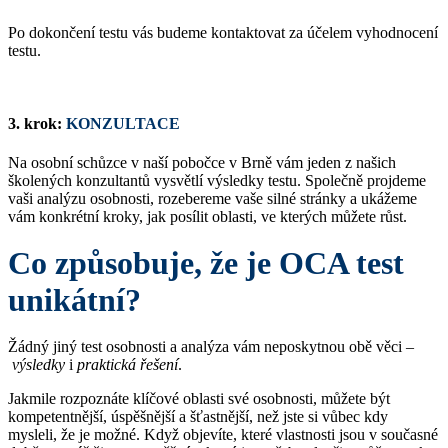
Po dokončení testu vás budeme kontaktovat za účelem vyhodnocení
testu.
3. krok:
KONZULTACE
Na osobní schůzce v naší pobočce v Brně vám jeden z našich
školených konzultantů vysvětlí výsledky testu. Společně projdeme
vaši analýzu osobnosti, rozebereme vaše silné stránky a ukážeme
vám konkrétní kroky, jak posílit oblasti, ve kterých můžete růst.
Co způsobuje, že je OCA test
unikátní?
Žádný jiný test osobnosti a analýza vám neposkytnou obě věci –
výsledky
i
praktická řešení
.
Jakmile rozpoznáte klíčové oblasti své osobnosti, můžete být
kompetentnější, úspěšnější a šťastnější, než jste si vůbec kdy
mysleli, že je možné. Když objevíte, které vlastnosti jsou v současné