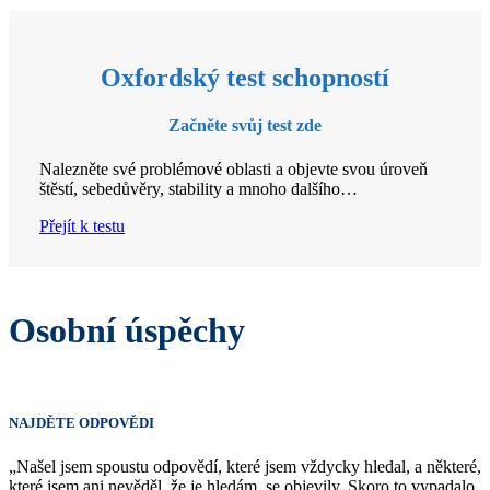
Oxfordský test schopností
Začněte svůj test zde
Nalezněte své problémové oblasti a objevte svou úroveň
štěstí, sebedůvěry, stability a mnoho dalšího…
Přejít k testu
Osobní úspěchy
NAJDĚTE ODPOVĚDI
„Našel jsem spoustu odpovědí, které jsem vždycky hledal, a některé,
které jsem ani nevěděl, že je hledám, se objevily. Skoro to vypadalo