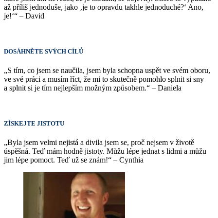
až příliš jednoduše, jako ‚je to opravdu takhle jednoduché?‘ Ano,
je!‘“ – David
DOSÁHNĚTE SVÝCH CÍLŮ
„S tím, co jsem se naučila, jsem byla schopna uspět ve svém oboru,
ve své práci a musím říct, že mi to skutečně pomohlo splnit si sny
a splnit si je tím nejlepším možným způsobem.“ – Daniela
ZÍSKEJTE JISTOTU
„Byla jsem velmi nejistá a divila jsem se, proč nejsem v životě
úspěšná. Teď mám hodně jistoty. Můžu lépe jednat s lidmi a můžu
jim lépe pomoct. Teď už se znám!“ – Cynthia