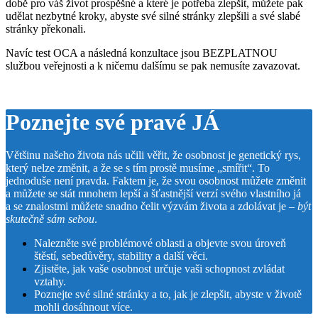
době pro váš život prospěšné a které je potřeba zlepšit, můžete pak
udělat nezbytné kroky, abyste své silné stránky zlepšili a své slabé
stránky překonali.
Navíc test OCA a následná konzultace jsou BEZPLATNOU
službou veřejnosti a k ničemu dalšímu se pak nemusíte zavazovat.
Poznejte své pravé JÁ
Většinu našeho života nás učili věřit, že osobnost je genetický rys,
který nelze změnit, a že se s tím prostě musíme „smířit“. To
jednoduše není pravda. Faktem je, že svou osobnost můžete změnit
a můžete se stát mnohem lepší a šťastnější verzí svého vlastního já
a se znalostmi můžete snadno čelit výzvám života a zdolávat je –
být
skutečně sám sebou
.
Nalezněte své problémové oblasti a objevte svou úroveň
štěstí, sebedůvěry, stability a další věci.
Zjistěte, jak vaše osobnost určuje vaši schopnost zvládat
vztahy.
Poznejte své silné stránky a to, jak je zlepšit, abyste v životě
mohli dosáhnout více.