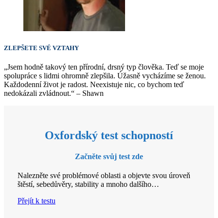
ZLEPŠETE SVÉ VZTAHY
„Jsem hodně takový ten přírodní, drsný typ člověka. Teď se moje
spolupráce s lidmi ohromně zlepšila. Úžasně vycházíme se ženou.
Každodenní život je radost. Neexistuje nic, co bychom teď
nedokázali zvládnout.“ – Shawn
Oxfordský test schopností
Začněte svůj test zde
Nalezněte své problémové oblasti a objevte svou úroveň
štěstí, sebedůvěry, stability a mnoho dalšího…
Přejít k testu