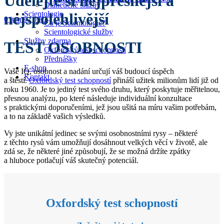
Udělejte si nejpřesnější a
Dianetické služby
Scientologie
nejspolehlivější
0
items
/
0
Kč
Co je Scientologie?
Scientologické služby
Služby zdarma
TEST OSOBNOSTI
Oxfordský test schopností
Přednášky
E-shop
Vaše IQ, osobnost a nadání určují váš budoucí úspěch
Kontakt
a štěstí.
Oxfordský test schopností
přináší užitek milionům lidí již od
roku 1960. Je to jediný test svého druhu, který poskytuje měřitelnou,
přesnou analýzu, po které následuje individuální konzultace
s praktickými doporučeními, jež jsou ušitá na míru vašim potřebám,
a to na základě vašich výsledků.
Vy jste unikátní jedinec se svými osobnostními rysy – některé
z těchto rysů vám umožňují dosáhnout velkých věcí v životě, ale
zdá se, že některé jiné způsobují, že se možná držíte zpátky
a hluboce potlačují váš skutečný potenciál.
Oxfordský test schopností