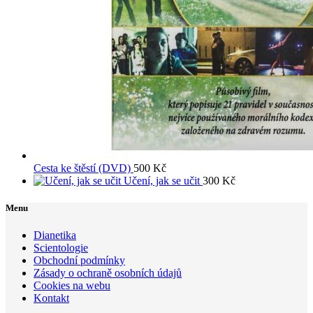
Cesta ke štěstí (DVD)
500
Kč
Učení, jak se učit
300
Kč
Menu
Dianetika
Scientologie
Obchodní podmínky
Zásady o ochraně osobních údajů
Cookies na webu
Kontakt