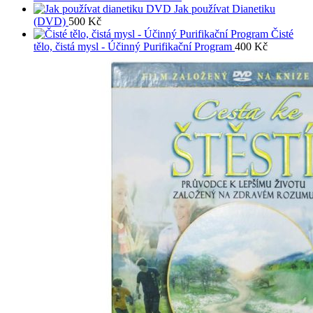
Jak používat Dianetiku
(DVD)
500
Kč
Čisté
tělo, čistá mysl - Účinný Purifikační Program
400
Kč