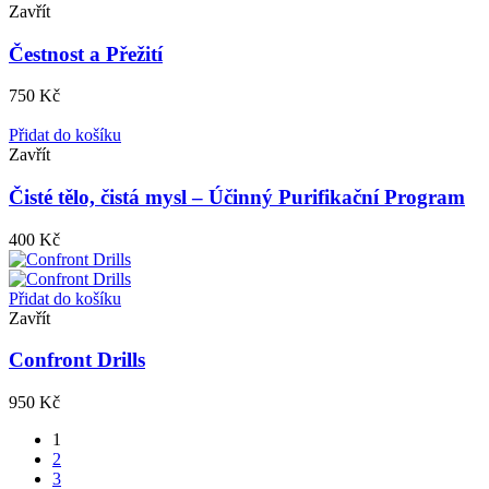
Zavřít
Čestnost a Přežití
750
Kč
Přidat do košíku
Zavřít
Čisté tělo, čistá mysl – Účinný Purifikační Program
400
Kč
Přidat do košíku
Zavřít
Confront Drills
950
Kč
1
2
3