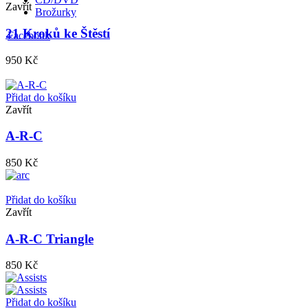
Zavřít
Brožurky
21 Kroků ke Štěstí
Facebook
950
Kč
Přidat do košíku
Zavřít
A-R-C
850
Kč
Přidat do košíku
Zavřít
A-R-C Triangle
850
Kč
Přidat do košíku