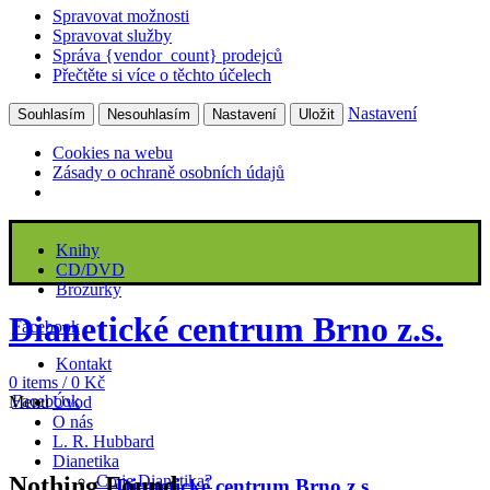
Spravovat možnosti
Spravovat služby
Správa {vendor_count} prodejců
Přečtěte si více o těchto účelech
Nastavení
Souhlasím
Nesouhlasím
Nastavení
Uložit
Cookies na webu
Zásady o ochraně osobních údajů
Knihy
CD/DVD
Brožurky
Dianetické centrum Brno z.s.
Facebook
Kontakt
0
items
/
0
Kč
Facebook
Úvod
Menu
O nás
L. R. Hubbard
Dianetika
Nothing Found
Co je Dianetika?
Dianetické centrum Brno z.s.