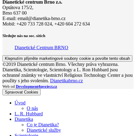
Dianetické centrum Brno z.s.
Optátova 175/2,
Brno 637 00
E-mail:
email@di
anetika-
brno.cz
Mobil: +420 733 728 024, +420 604 272 634
Sledujte nás na soc. sítích
Dianetické Centrum BRNO
Klepnutím přijměte marketingové soubory cookie a povolte tento obsah
©2019 Dianetické centrum Brno. Všechny práva vyhrazena.
Dianetika, Scientologie, Scientology a L. Ron Hubbard jsou
ochranné známky ve vlastnictví Religious Technology Center a jsou
použity s jeho svolením.
Dianetikabrno.cz
Web od
Development4project.cz
Spravovat Cookies
Úvod
O nás
L. R. Hubbard
Dianetika
Co je Dianetika?
Dianetické služby
Scientologie