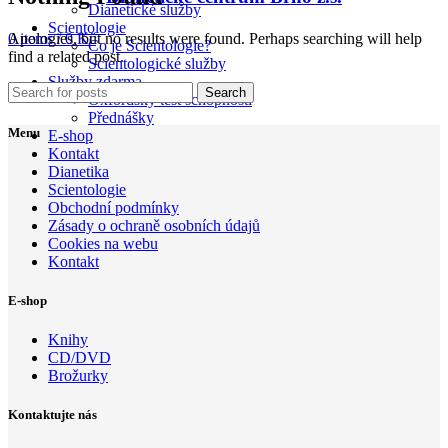
Dianetické služby
Scientologie
Apologies, but no results were found. Perhaps searching will help
0
items
/
0
Kč
Co je Scientologie?
find a related post.
Scientologické služby
Služby zdarma
Search
Oxfordský test schopností
Přednášky
Menu
E-shop
Kontakt
Dianetika
Scientologie
Obchodní podmínky
Zásady o ochraně osobních údajů
Cookies na webu
Kontakt
E-shop
Knihy
CD/DVD
Brožurky
Kontaktujte nás