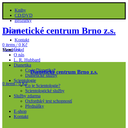
Knihy
CD/DVD
Brožurky
Dianetické centrum Brno z.s.
Facebook
Kontakt
0
items
/
0
Kč
Facebook
Úvod
Menu
O nás
L. R. Hubbard
Dianetika
Co je Dianetika?
Dianetické centrum Brno z.s.
Dianetické služby
Scientologie
0
items
/
0
Kč
Co je Scientologie?
Scientologické služby
Služby zdarma
Oxfordský test schopností
Přednášky
E-shop
Kontakt