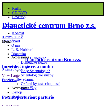
Knihy
CD/DVD
Brožurky
Dianetické centrum Brno z.s.
Facebook
Kontakt
0
items
/
0
Kč
Facebook
Úvod
Menu
O nás
L. R. Hubbard
Dianetika
Accessories
Co je Dianetika?
Dianetické centrum Brno z.s.
Dianetické služby
Imperdiet mauris a nontin
Scientologie
0
items
/
0
Kč
Co je Scientologie?
Scientologické služby
View Large
Služby zdarma
Facebook
Oxfordský test schopností
Accessories
Přednášky
E-shop
Kontakt
Potenti parturient parturie