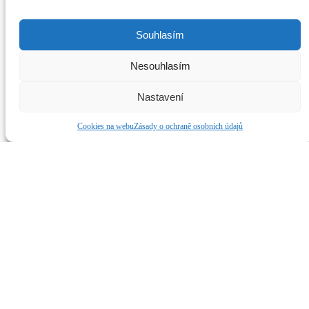
Mobil: +420 733 728 024, +420 604 272 634
Sledujte nás na soc. sítích
Souhlasím
Dianetické Centrum BRNO
Nesouhlasím
Klepnutím přijměte marketingové soubory cookie a povolte tento obsah
Nastavení
Cookies na webu
Zásady o ochraně osobních údajů
©2019 Dianetické centrum Brno. Všechny práva vyhrazena.
Dianetika, Scientologie, Scientology a L. Ron Hubbard jsou
ochranné známky ve vlastnictví Religious Technology Center a jsou
použity s jeho svolením.
Dianetikabrno.cz