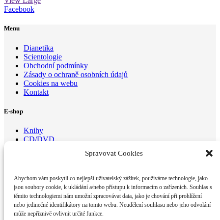
View Large
Facebook
Menu
Dianetika
Scientologie
Obchodní podmínky
Zásady o ochraně osobních údajů
Cookies na webu
Kontakt
E-shop
Knihy
CD/DVD
Brožurky
Spravovat Cookies
Kontaktujte nás
Abychom vám poskytli co nejlepší uživatelský zážitek, používáme technologie, jako
Dianetické centrum Brno z.s.
jsou soubory cookie, k ukládání a/nebo přístupu k informacím o zařízeních. Souhlas s
Optátova 175/2,
těmito technologiemi nám umožní zpracovávat data, jako je chování při prohlížení
Brno 637 00
nebo jedinečné identifikátory na tomto webu. Neudělení souhlasu nebo jeho odvolání
E-mail:
email@di
anetika-
brno.cz
může nepříznivě ovlivnit určité funkce.