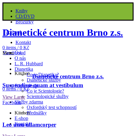
Knihy
CD/DVD
Brožurky
Dianetické centrum Brno z.s.
Facebook
Kontakt
0
items
/
0
Kč
Facebook
Úvod
Menu
O nás
L. R. Hubbard
Dianetika
Kitchen
Co je Dianetika?
Dianetické centrum Brno z.s.
Dianetické služby
Suspendisse quam at vestibulum
Scientologie
0
items
/
0
Kč
Co je Scientologie?
Scientologické služby
View Large
Služby zdarma
Facebook
Oxfordský test schopností
Kitchen
Přednášky
E-shop
Kontakt
Leo uteu ullamcorper