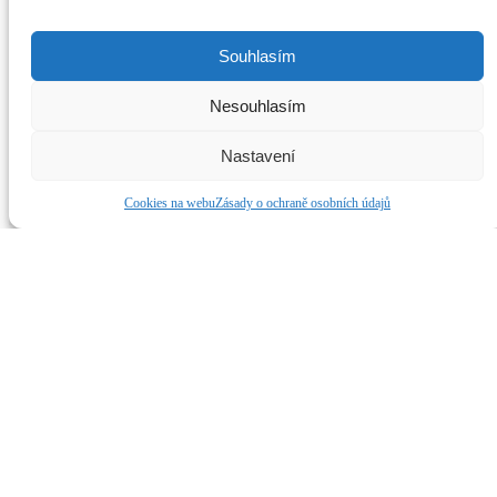
Mobil: +420 733 728 024, +420 604 272 634
Sledujte nás na soc. sítích
Souhlasím
Dianetické Centrum BRNO
Nesouhlasím
Klepnutím přijměte marketingové soubory cookie a povolte tento obsah
©2019 Dianetické centrum Brno. Všechny práva vyhrazena.
Dianetika, Scientologie, Scientology a L. Ron Hubbard jsou
Nastavení
ochranné známky ve vlastnictví Religious Technology Center a jsou
použity s jeho svolením.
Dianetikabrno.cz
Cookies na webu
Zásady o ochraně osobních údajů
Web od
Development4project.cz
Úvod
O nás
L. R. Hubbard
Dianetika
Co je Dianetika?
Dianetické služby
Scientologie
Co je Scientologie?
Scientologické služby
Služby zdarma
Oxfordský test schopností
Přednášky
E-shop