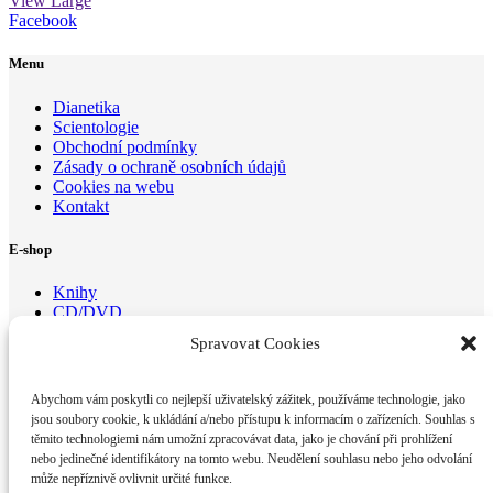
View Large
Facebook
Menu
Dianetika
Scientologie
Obchodní podmínky
Zásady o ochraně osobních údajů
Cookies na webu
Kontakt
E-shop
Knihy
CD/DVD
Brožurky
Spravovat Cookies
Kontaktujte nás
Abychom vám poskytli co nejlepší uživatelský zážitek, používáme technologie, jako
Dianetické centrum Brno z.s.
jsou soubory cookie, k ukládání a/nebo přístupu k informacím o zařízeních. Souhlas s
Optátova 175/2,
těmito technologiemi nám umožní zpracovávat data, jako je chování při prohlížení
Brno 637 00
nebo jedinečné identifikátory na tomto webu. Neudělení souhlasu nebo jeho odvolání
E-mail:
email@di
anetika-
brno.cz
může nepříznivě ovlivnit určité funkce.