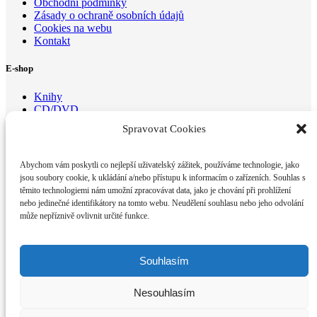
Obchodní podmínky
Zásady o ochraně osobních údajů
Cookies na webu
Kontakt
E-shop
Knihy
CD/DVD
Brožurky
Spravovat Cookies
Kontaktujte nás
Abychom vám poskytli co nejlepší uživatelský zážitek, používáme technologie, jako
Dianetické centrum Brno z.s.
jsou soubory cookie, k ukládání a/nebo přístupu k informacím o zařízeních. Souhlas s
Optátova 175/2,
těmito technologiemi nám umožní zpracovávat data, jako je chování při prohlížení
Brno 637 00
nebo jedinečné identifikátory na tomto webu. Neudělení souhlasu nebo jeho odvolání
E-mail:
email@di
anetika-
brno.cz
může nepříznivě ovlivnit určité funkce.
Mobil: +420 733 728 024, +420 604 272 634
Sledujte nás na soc. sítích
Souhlasím
Dianetické Centrum BRNO
Nesouhlasím
Klepnutím přijměte marketingové soubory cookie a povolte tento obsah
©2019 Dianetické centrum Brno. Všechny práva vyhrazena.