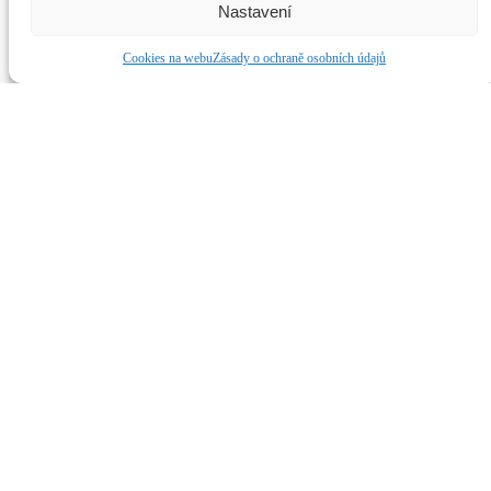
Dianetika, Scientologie, Scientology a L. Ron Hubbard jsou
Nastavení
ochranné známky ve vlastnictví Religious Technology Center a jsou
použity s jeho svolením.
Dianetikabrno.cz
Cookies na webu
Zásady o ochraně osobních údajů
Web od
Development4project.cz
Úvod
O nás
L. R. Hubbard
Dianetika
Co je Dianetika?
Dianetické služby
Scientologie
Co je Scientologie?
Scientologické služby
Služby zdarma
Oxfordský test schopností
Přednášky
E-shop
Kontakt
Nákupní košík
Zavřít
Scroll To Top