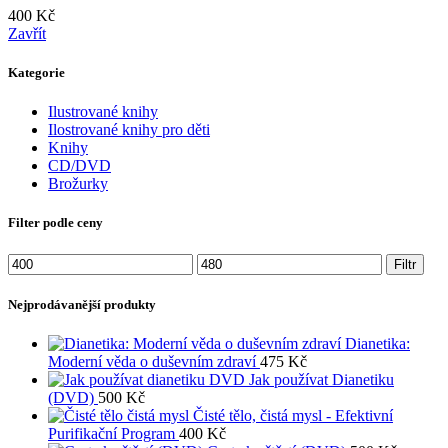
400
Kč
Zavřít
Kategorie
Ilustrované knihy
Ilostrované knihy pro děti
Knihy
CD/DVD
Brožurky
Filter podle ceny
Minimální
Maximální
Filtr
cena
cena
Nejprodávanější produkty
Dianetika:
Moderní věda o duševním zdraví
475
Kč
Jak používat Dianetiku
(DVD)
500
Kč
Čisté tělo, čistá mysl - Efektivní
Purifikační Program
400
Kč