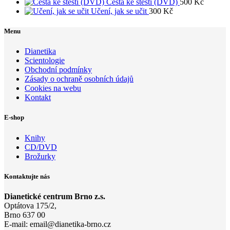
Cesta ke štěstí (DVD)
500
Kč
Učení, jak se učit
300
Kč
Menu
Dianetika
Scientologie
Obchodní podmínky
Zásady o ochraně osobních údajů
Cookies na webu
Kontakt
E-shop
Knihy
CD/DVD
Brožurky
Kontaktujte nás
Dianetické centrum Brno z.s.
Optátova 175/2,
Brno 637 00
E-mail:
email@di
anetika-
brno.cz