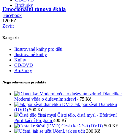
Brožurky
Emocionální tónová škála
Facebook
120
Kč
Zavřít
Kategorie
Ilostrované knihy pro děti
Ilustrované knihy
Knihy
CD/DVD
Brožurky
Nejprodávanější produkty
Dianetika:
Moderní věda o duševním zdraví
475
Kč
Jak používat Dianetiku
(DVD)
500
Kč
Čisté tělo, čistá mysl - Efektivní
Purifikační Program
400
Kč
Cesta ke štěstí (DVD)
500
Kč
Učení, jak se učit
300
Kč