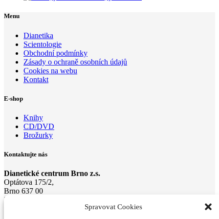
Menu
Dianetika
Scientologie
Obchodní podmínky
Zásady o ochraně osobních údajů
Cookies na webu
Kontakt
E-shop
Knihy
CD/DVD
Brožurky
Kontaktujte nás
Dianetické centrum Brno z.s.
Optátova 175/2,
Brno 637 00
E-mail:
email@di
anetika-
brno.cz
Spravovat Cookies
Mobil: +420 733 728 024, +420 604 272 634