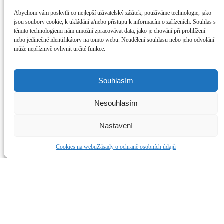
Sledujte nás na soc. sítích
Abychom vám poskytli co nejlepší uživatelský zážitek, používáme technologie, jako
jsou soubory cookie, k ukládání a/nebo přístupu k informacím o zařízeních. Souhlas s
Dianetické Centrum BRNO
těmito technologiemi nám umožní zpracovávat data, jako je chování při prohlížení
Klepnutím přijměte marketingové soubory cookie a povolte tento obsah
nebo jedinečné identifikátory na tomto webu. Neudělení souhlasu nebo jeho odvolání
může nepříznivě ovlivnit určité funkce.
Souhlasím
Nesouhlasím
Nastavení
Cookies na webu
Zásady o ochraně osobních údajů
©2019 Dianetické centrum Brno. Všechny práva vyhrazena.
Dianetika, Scientologie, Scientology a L. Ron Hubbard jsou
ochranné známky ve vlastnictví Religious Technology Center a jsou
použity s jeho svolením.
Dianetikabrno.cz
Web od
Development4project.cz