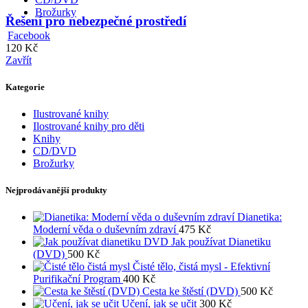
Brožurky
Řešení pro nebezpečné prostředí
Facebook
120
Kč
Zavřít
Kategorie
Ilustrované knihy
Ilostrované knihy pro děti
Knihy
CD/DVD
Brožurky
Nejprodávanější produkty
Dianetika:
Moderní věda o duševním zdraví
475
Kč
Jak používat Dianetiku
(DVD)
500
Kč
Čisté tělo, čistá mysl - Efektivní
Purifikační Program
400
Kč
Cesta ke štěstí (DVD)
500
Kč
Učení, jak se učit
300
Kč