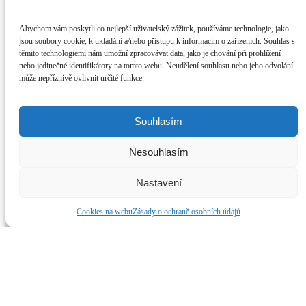
Sledujte nás na soc. sítích
Abychom vám poskytli co nejlepší uživatelský zážitek, používáme technologie, jako
Dianetické Centrum BRNO
jsou soubory cookie, k ukládání a/nebo přístupu k informacím o zařízeních. Souhlas s
Klepnutím přijměte marketingové soubory cookie a povolte tento obsah
těmito technologiemi nám umožní zpracovávat data, jako je chování při prohlížení
nebo jedinečné identifikátory na tomto webu. Neudělení souhlasu nebo jeho odvolání
může nepříznivě ovlivnit určité funkce.
Souhlasím
Nesouhlasím
Nastavení
Cookies na webu
Zásady o ochraně osobních údajů
©2019 Dianetické centrum Brno. Všechny práva vyhrazena.
Dianetika, Scientologie, Scientology a L. Ron Hubbard jsou
ochranné známky ve vlastnictví Religious Technology Center a jsou
použity s jeho svolením.
Dianetikabrno.cz
Web od
Development4project.cz