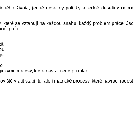
inného života, jedné desetiny politiky a jedné desetiny odpo
které se vztahují na každou snahu, každý problém práce. Jsou
né, patří:
ití
rou
je
ce
ickými procesy, které navrací energii mládí
viště vrátit stabilitu, ale i magické procesy, které navrací rados