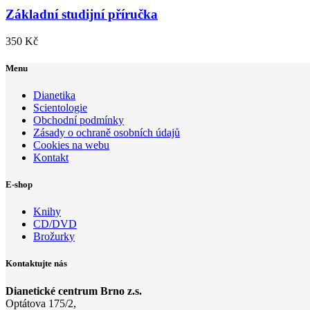
Základní studijní příručka
350
Kč
Menu
Dianetika
Scientologie
Obchodní podmínky
Zásady o ochraně osobních údajů
Cookies na webu
Kontakt
E-shop
Knihy
CD/DVD
Brožurky
Kontaktujte nás
Dianetické centrum Brno z.s.
Optátova 175/2,