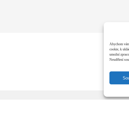
Abychom vám p
cookie, k uklá
umožní zpracov
Neudělení souh
So