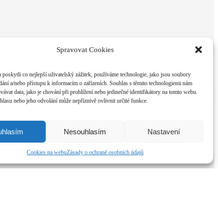
Spravovat Cookies
oskytli co nejlepší uživatelský zážitek, používáme technologie, jako jsou soubory
dání a/nebo přístupu k informacím o zařízeních. Souhlas s těmito technologiemi nám
ávat data, jako je chování při prohlížení nebo jedinečné identifikátory na tomto webu.
lasu nebo jeho odvolání může nepříznivě ovlivnit určité funkce.
uhlasím
Nesouhlasím
Nastavení
Cookies na webu
Zásady o ochraně osobních údajů