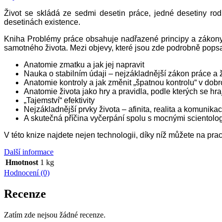
Život se skládá ze sedmi desetin práce, jedné desetiny rod
desetinách existence.
Kniha Problémy práce obsahuje nadřazené principy a zákony, 
samotného života. Mezi objevy, které jsou zde podrobně popsa
Anatomie zmatku a jak jej napravit
Nauka o stabilním údaji – nejzákladnější zákon práce a ž
Anatomie kontroly a jak změnit „špatnou kontrolu“ v dob
Anatomie života jako hry a pravidla, podle kterých se hra
„Tajemství“ efektivity
Nejzákladnější prvky života – afinita, realita a komunika
A skutečná příčina vyčerpání spolu s mocnými scientolog
V této knize najdete nejen technologii, díky níž můžete na praco
Další informace
Hmotnost
1 kg
Hodnocení (0)
Recenze
Zatím zde nejsou žádné recenze.