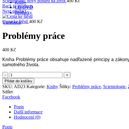
Scientologie: nový pohled na život
400
Kč
Knihy
Back to products
CD/DVD
Next product
Brožurky
Cesta ke štěstí
400
Kč
Facebook
Problémy práce
400
Kč
Kniha Problémy práce obsahuje nadřazené principy a zákony, 
samotného života.
Množství
Přidat do košíku
SKU:
AD23
Kategorie:
Knihy
Štítky:
Problémy práce
,
Scientologie
,
Sdílet
Facebook
Popis
Další informace
Hodnocení (0)
Popis