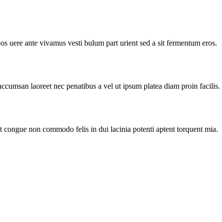
pos uere ante vivamus vesti bulum part urient sed a sit fermentum eros.
accumsan laoreet nec penatibus a vel ut ipsum platea diam proin facilis.
nt congue non commodo felis in dui lacinia potenti aptent torquent mia.