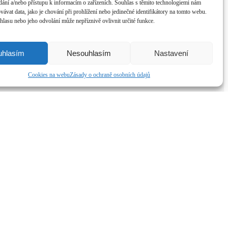
dání a/nebo přístupu k informacím o zařízeních. Souhlas s těmito technologiemi nám
ávat data, jako je chování při prohlížení nebo jedinečné identifikátory na tomto webu.
lasu nebo jeho odvolání může nepříznivě ovlivnit určité funkce.
uhlasím
Nesouhlasím
Nastavení
Cookies na webu
Zásady o ochraně osobních údajů