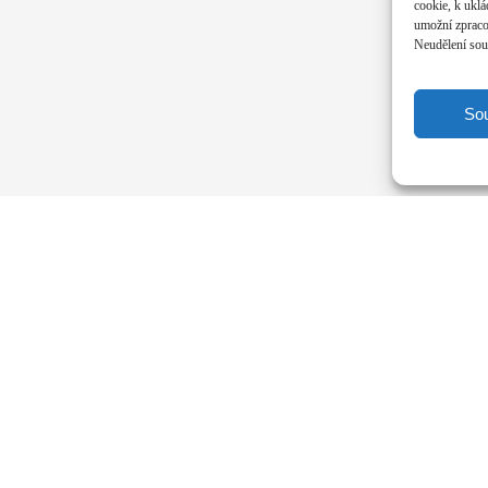
cookie, k uklá
umožní zpracov
Neudělení souh
So