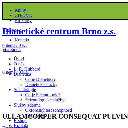
Knihy
CD/DVD
Brožurky
Dianetické centrum Brno z.s.
Facebook
Kontakt
0
items
/
0
Kč
Facebook
Menu
Úvod
O nás
L. R. Hubbard
0
items
/
0
Kč
Dianetika
Co je Dianetika?
Dianetické služby
Scientologie
Co je Scientologie?
Scientologické služby
Služby zdarma
Oxfordský test schopností
ULLAMCORPER CONSEQUAT PULVIN
Přednášky
E-shop
Kontakt
Facebook