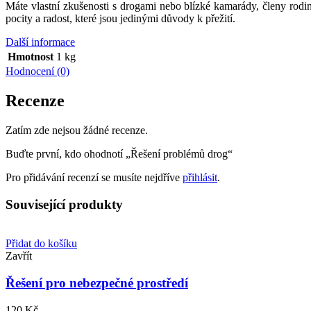
Máte vlastní zkušenosti s drogami nebo blízké kamarády, členy rodiny
pocity a radost, které jsou jedinými důvody k přežití.
Další informace
Hmotnost
1 kg
Hodnocení (0)
Recenze
Zatím zde nejsou žádné recenze.
Buďte první, kdo ohodnotí „Řešení problémů drog“
Pro přidávání recenzí se musíte nejdříve
přihlásit
.
Související produkty
Přidat do košíku
Zavřít
Řešení pro nebezpečné prostředí
120
Kč