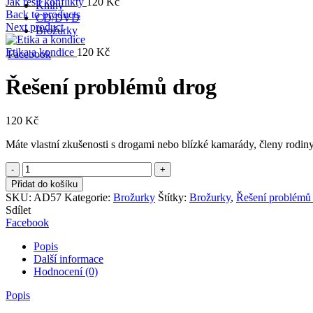
Jak řešit konflikty
120
Kč
Knihy
Back to products
CD/DVD
Next product
Brožurky
Etika a kondice
120
Kč
Facebook
Řešení problémů drog
120
Kč
Máte vlastní zkušenosti s drogami nebo blízké kamarády, členy rodiny,
Množství
Přidat do košíku
SKU:
AD57
Kategorie:
Brožurky
Štítky:
Brožurky
,
Řešení problémů
Sdílet
Facebook
Popis
Další informace
Hodnocení (0)
Popis