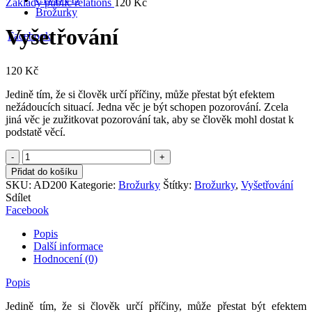
Základy public relations
120
Kč
Brožurky
Vyšetřování
Facebook
120
Kč
Jedině tím, že si člověk určí příčiny, může přestat být efektem
nežádoucích situací. Jedna věc je být schopen pozorování. Zcela
jiná věc je zužitkovat pozorování tak, aby se člověk mohl dostat k
podstatě věcí.
Množství
Přidat do košíku
SKU:
AD200
Kategorie:
Brožurky
Štítky:
Brožurky
,
Vyšetřování
Sdílet
Facebook
Popis
Další informace
Hodnocení (0)
Popis
Jedině tím, že si člověk určí příčiny, může přestat být efektem